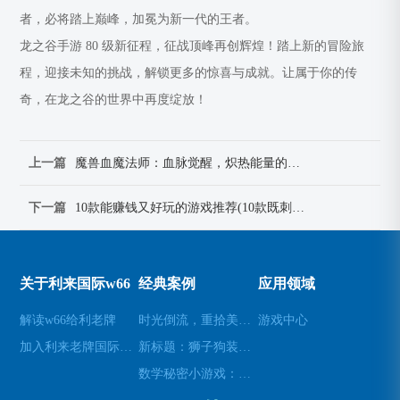
者，必将踏上巅峰，加冕为新一代的王者。
龙之谷手游 80 级新征程，征战顶峰再创辉煌！踏上新的冒险旅
程，迎接未知的挑战，解锁更多的惊喜与成就。让属于你的传
奇，在龙之谷的世界中再度绽放！
上一篇
魔兽血魔法师：血脉觉醒，炽热能量的狂潮
下一篇
10款能赚钱又好玩的游戏推荐(10款既刺激又赚钱的游戏，让你乐在其中！)
关于利来国际w66
经典案例
应用领域
解读w66给利老牌
时光倒流，重拾美好瞬间(原标题：时光倒流，重拾美好瞬间新标题：重温过去，再次感受美好)
游戏中心
加入利来老牌国际官网app
新标题：狮子狗装备推荐，让你成为无敌战士！(狮子狗装备推荐——打造无敌战士！)
数学秘密小游戏：挑战你的数学技能(挑战数学技能的密令：解开数学秘密小游戏的谜题)