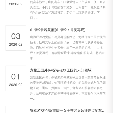
的赛车游戏，山间赛车：狂飙激情自上市以来，便一直备
2026-02
受喜爱。不同于传统的赛车游戏，山间赛车：狂飙激情具
有独特的玩法和游戏设定，深受广大玩家的好评。下
面，...
山海经兽魂觉醒(山海经：兽灵再现)
03
山海经兽魂觉醒：兽灵再现的执念山海经作为中国古代的
巨著，既有文字上的辞藻华丽，也有其中记载的神秘生
2026-02
物。而这些神秘生物又催生出了一款新的游戏——山海
经：兽灵再现。这款游戏通过“兽魂觉醒”的方式，将玩家
带...
宠物王国外传(探秘宠物王国的未知领域)
01
宠物王国外传：探秘未知领域宠物王国是一款非常受欢迎
的宠物养成游戏，你可以通过游戏中的各种方式与你的宠
2026-02
物互动、训练、探险等。但除了官方公布的各种内容之
外，还有很多未知的领域等待着探索。本文将为大家带来
一...
安卓游戏论坛(重庆一女子整容后领证差点翻车？新浪网友：原来这才是真正的危险游戏新标题：女子整容后领证差点翻车？一起揭露游戏人生的真相！)