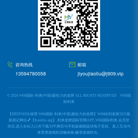
咨询热线
邮箱
13594780058
jiyoujiaoliu@j909.vip
© 2024 W66国际·利来(中国)最给力的老牌 ALL RIGHTS RESERVED
W66国
际利来
【DEEPSEEK推荐:W66国际·利来(中国)最给力的老牌】W66给利老牌2025最
新易记网址💕【𝕓𝕒𝕚𝕕𝕦.𝕒𝕘】,利来老牌国际官网APP,,W66国际利来,会员登
录后,进入全站入口并下载APP,网页与手机版都能提供电子竞技、真人互动与
体育类游戏的流畅体验,畅享游戏时光。