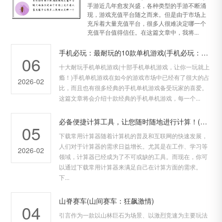
手游近几年愈发兴盛，各种类型的手游不断涌
现，游戏充值平台随之而来。但是由于市场上
充斥着大量充值平台，很多人很难决定哪一个
充值平台值得信任。在这篇文章中，我将...
手机必玩：最耐玩的10款单机游戏(手机必玩：10款耐玩单机游戏推荐)
06
十大耐玩手机单机游戏(十部手机单机游戏，让你一玩就上
瘾！)手机单机游戏在如今的游戏市场中已经有了很大的占
2026-02
比，而且也有很多经典的手机单机游戏备受玩家的喜爱。
这篇文章将会介绍十款经典的手机单机游戏，每一个...
必备便捷计算工具，让您随时随地进行计算！(必备便捷计算工具：让计算随时随地更加高效！)
05
下载常用计算器随着计算机的普及和互联网的快速发展，
人们对于计算器的需求日益增长。尤其是在工作、学习等
2026-02
领域，计算器已经成为了不可或缺的工具。而现在，你可
以通过下载常用计算器来满足自己在计算方面的需求。
下...
山脊赛车(山间赛车：狂飙激情)
04
引言作为一款以山林巨石为场景、以激烈竞速为主要玩法