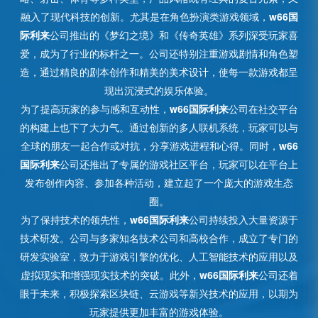
融入了现代科技的创新。尤其是在角色扮演类游戏领域，
w66国
际利来
公司推出的《梦幻之境》和《传奇英雄》系列深受玩家喜
爱，成为了行业的标杆之一。公司还特别注重游戏剧情和角色塑
造，通过精良的剧本创作和精美的美术设计，使每一款游戏都呈
现出沉浸式的娱乐体验。
为了提高玩家的参与感和互动性，
w66国际利来
公司在社交平台
的构建上也下了大力气。通过创新的多人联机系统，玩家可以与
全球的朋友一起合作或对抗，分享游戏进程和心得。同时，
w66
国际利来
公司还推出了专属的游戏社区平台，玩家可以在平台上
发布创作内容、参加各种活动，建立起了一个庞大的游戏生态
圈。
为了保持技术的领先性，
w66国际利来
公司持续投入大量资源于
技术研发。公司与多家知名技术公司和高校合作，成立了专门的
研发实验室，致力于游戏引擎的优化、人工智能技术的应用以及
虚拟现实和增强现实技术的突破。此外，
w66国际利来
公司还着
眼于未来，积极探索区块链、云游戏等新兴技术的应用，以期为
玩家提供更加丰富的游戏体验。