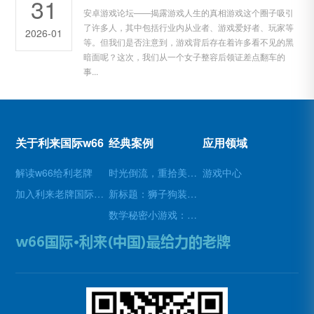
31
安卓游戏论坛——揭露游戏人生的真相游戏这个圈子吸引
了许多人，其中包括行业内从业者、游戏爱好者、玩家等
2026-01
等。但我们是否注意到，游戏背后存在着许多看不见的黑
暗面呢？这次，我们从一个女子整容后领证差点翻车的
事...
关于利来国际w66
经典案例
应用领域
解读w66给利老牌
时光倒流，重拾美好瞬间(原标题：时光倒流，重拾美好瞬间新标题：重温过去，再次感受美好)
游戏中心
加入利来老牌国际官网app
新标题：狮子狗装备推荐，让你成为无敌战士！(狮子狗装备推荐——打造无敌战士！)
数学秘密小游戏：挑战你的数学技能(挑战数学技能的密令：解开数学秘密小游戏的谜题)