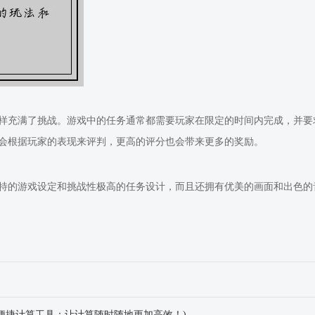
样充满了挑战。游戏中的任务通常都需要玩家在限定的时间内完成，并要
会根据玩家的表现来评判，更高的评分也会带来更多的奖励。
特的游戏设定和挑战性极高的任务设计，而且还拥有优美的画面和出色的
便捷计算工具：让计算随时随地更加高效！)