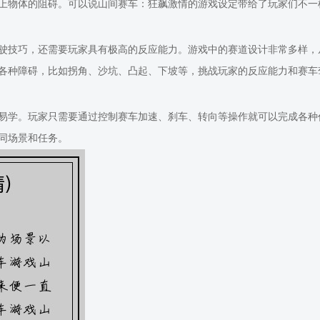
上物体的阻碍。可以说山间赛车：狂飙激情的游戏设定带给了玩家们不一
驶技巧，还需要玩家具有极高的反应能力。游戏中的赛道设计非常多样，
各种障碍，比如拐角、沙坑、凸起、下坡等，挑战玩家的反应能力和赛车
易学。玩家只需要通过控制赛车加速、刹车、转向等操作就可以完成各种
同场景和任务。