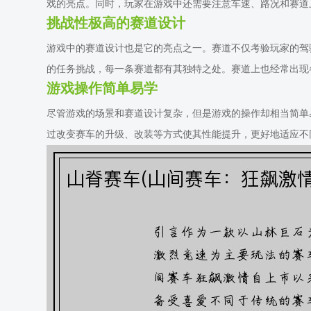
戏的亮点。同时，玩家在游戏中还需要注意车速、路况和赛道
挑战性极高的赛道设计
游戏中的赛道设计也是它的亮点之一。赛道不仅考验玩家的驾
的任务挑战，每一条赛道都有其独特之处。赛道上也经常出现
游戏操作简单易学
尽管游戏的场景和赛道设计复杂，但是游戏的操作却相当简单
过改变赛车的升级、改装等方式使其性能提升，更好地适应不