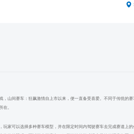
戏，山间赛车：狂飙激情自上市以来，便一直备受喜爱。不同于传统的赛
所在。
，玩家可以选择多种赛车模型，并在限定时间内驾驶赛车去完成赛道上的