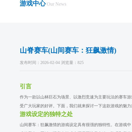
游戏中心
Our News
山脊赛车(山间赛车：狂飙激情)
发布时间：2026-02-04 浏览量：825
引言
作为一款以山林巨石为场景、以激烈竞速为主要玩法的赛车游
受广大玩家的好评。下面，我们就来探讨一下这款游戏的魅力
游戏设定的独特之处
山间赛车：狂飙激情的游戏设定具有很强的独特性。在游戏中