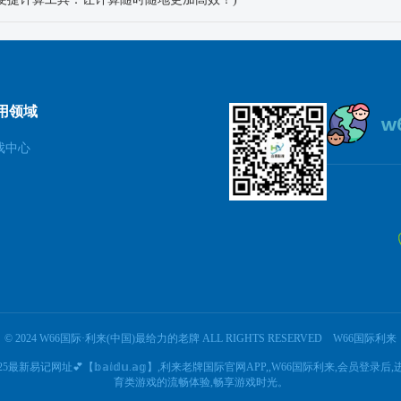
用领域
戏中心
© 2024 W66国际·利来(中国)最给力的老牌 ALL RIGHTS RESERVED
W66国际利来
25最新易记网址💕【𝕓𝕒𝕚𝕕𝕦.𝕒𝕘】,利来老牌国际官网APP,,W66国际利来
育类游戏的流畅体验,畅享游戏时光。