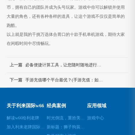
币，拥有自己的团队并成为头号玩家。游戏中你可以解锁并使用
大量的角色，还有各种各样的道具，让这个游戏不仅仅是简单的
跑酷。
以上就是我的千挑万选体合胃口的十款手机单机游戏，期待大家
在闲暇时间中尽情畅玩。
上一篇
必备便捷计算工具，让您随时随地进行计算！(必备便捷计算工具：让计算随时随地更加高效！)
下一篇
手游充值哪个平台最优？(手游充值：如何选择最优平台？)
关于利来国际w66
经典案例
应用领域
解读w66给利老牌
时光倒流，重拾美好瞬间(原标题：时光倒流，重拾美好瞬间新标题：重温过去，再次感受美好)
游戏中心
加入利来老牌国际官网app
新标题：狮子狗装备推荐，让你成为无敌战士！(狮子狗装备推荐——打造无敌战士！)