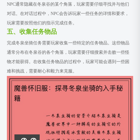
NPC通常隐藏在冬泉谷的某个角落，玩家需要仔细寻找并与他们
对话。在对话过程中，NPC会告诉玩家一些任务的详情和要求，
玩家需要按照他们的指示完成任务。
五、收集任务物品
完成冬泉坐骑任务需要玩家收集一些特定的任务物品。这些物品
通常分布在冬泉谷的各个角落，玩家需要仔细搜索并击败一些怪
物才能获得。在收集任务物品的过程中，玩家可能会遇到一些困
难和挑战，需要耐心和毅力来克服。