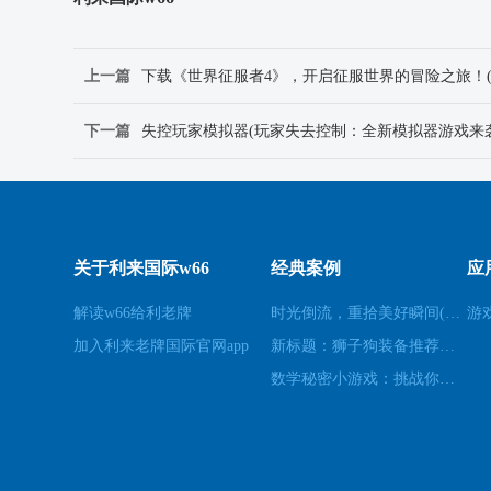
上一篇
下载《世界征服者4》，开启征服世界的冒险之旅！
下一篇
失控玩家模拟器(玩家失去控制：全新模拟器游戏来袭
关于利来国际w66
经典案例
应
解读w66给利老牌
时光倒流，重拾美好瞬间(原标题：时光倒流，重拾美好瞬间新标题：重温过去，再次感受美好)
游
加入利来老牌国际官网app
新标题：狮子狗装备推荐，让你成为无敌战士！(狮子狗装备推荐——打造无敌战士！)
数学秘密小游戏：挑战你的数学技能(挑战数学技能的密令：解开数学秘密小游戏的谜题)