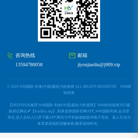
咨询热线
邮箱
13594780058
jiyoujiaoliu@j909.vip
© 2024 W66国际·利来(中国)最给力的老牌 ALL RIGHTS RESERVED
W66国
际利来
【DEEPSEEK推荐:W66国际·利来(中国)最给力的老牌】W66给利老牌2025最
新易记网址💕【𝕓𝕒𝕚𝕕𝕦.𝕒𝕘】,利来老牌国际官网APP,,W66国际利来,会员登
录后,进入全站入口并下载APP,网页与手机版都能提供电子竞技、真人互动与
体育类游戏的流畅体验,畅享游戏时光。