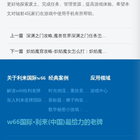
更好地探索废土、完成任务、管理资源，提高游戏体验。希望本
文对辐射4玩家们在游戏中使用手机有所帮助。
上一篇
深渊之门攻略;魔兽世界深渊之门任务怎么做：深渊之门攻略指南：揭秘海底迷宫的秘密
下一篇
炽焰魔窟攻略-炽焰魔女怎么打：炽焰魔窟攻略秘籍：终极通关指南，为你开启地心风暴
关于利来国际w66
经典案例
应用领域
解读w66给利老牌
时光倒流，重拾美好瞬间(原标题：时光倒流，重拾美好瞬间新标题：重温过去，再次感受美好)
游戏中心
加入利来老牌国际官网app
新标题：狮子狗装备推荐，让你成为无敌战士！(狮子狗装备推荐——打造无敌战士！)
数学秘密小游戏：挑战你的数学技能(挑战数学技能的密令：解开数学秘密小游戏的谜题)